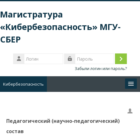
Перейти к основному содержанию
Магистратура
«Кибербезопасность» МГУ-
СБЕР
Логин
Вход
Пароль
Забыли логин или пароль?
Кибербезопасность
Русский ‎(ru)‎
Поиск
курса
Отп
Педагогический (научно-педагогический)
состав