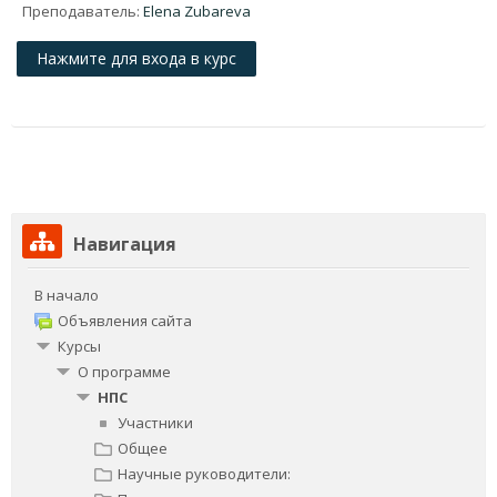
Преподаватель:
Elena Zubareva
Нажмите для входа в курс
Пропустить Навигация
Навигация
В начало
Объявления сайта
Курсы
О программе
НПС
Участники
Общее
Научные руководители: